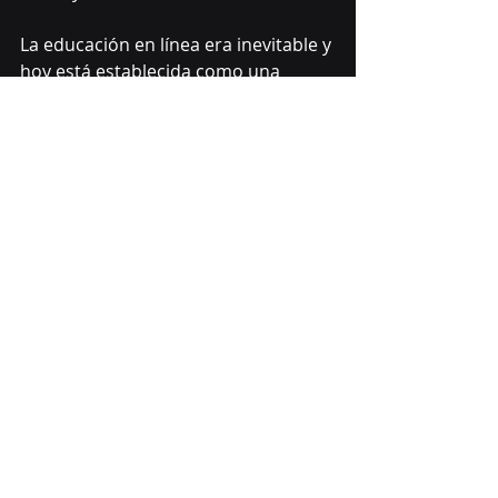
La educación en línea era inevitable y 
hoy está establecida como una 
alternativa ventajosa en nuestra 
sociedad. En Academia Santa 
Mercedes estamos conscientes de 
los muchos beneficios que puede 
traer a nuestros estudiantes, por lo 
que ofrecemos servicios de 
capacitación 100% en línea en los 
cuales aprovechamos al máximo 
todos sus beneficios. Matricula hoy y 
empieza a formarte en un proceso 
serio, responsable y orientado al 
desarrollo de tus habilidades.